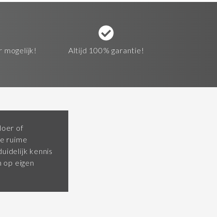
r mogelijk!
Altijd 100% garantie!
loer of
e ruime
uidelijk kennis
 op eigen