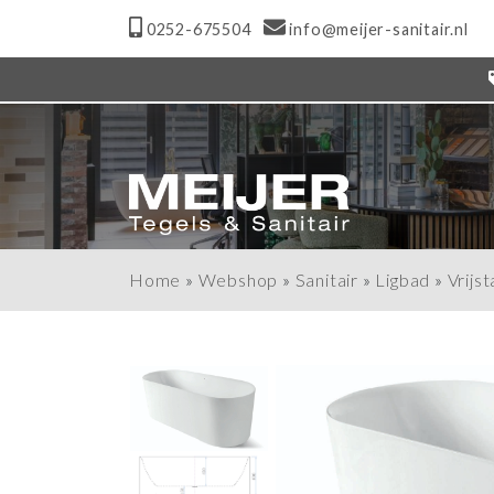
0252-675504
info@meijer-sanitair.nl
Home
»
Webshop
»
Sanitair
»
Ligbad
»
Vrijs