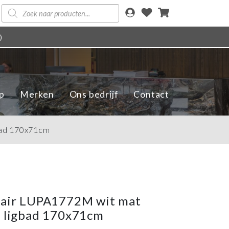
Producten
zoeken
)
p
Merken
Ons bedrijf
Contact
gbad 170x71cm
tair LUPA1772M wit mat
d ligbad 170x71cm