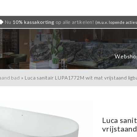
Nu
10% kassakorting
op alle artikelen!
(m.u.v. lopende acties
Websho
taand bad
»
Luca sanitair LUPA1772M wit mat vrijstaand li
Luca sani
vrijstaan