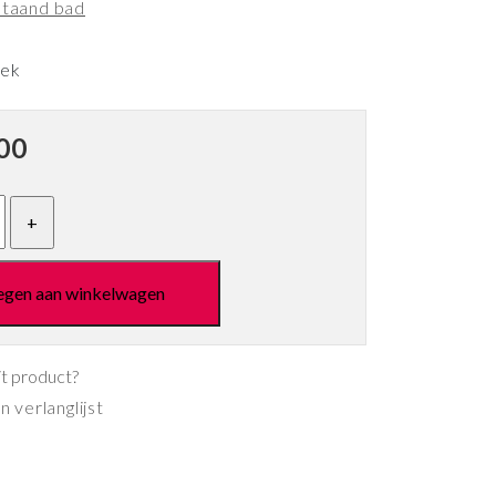
jstaand bad
eek
00
egen aan winkelwagen
it product?
 verlanglijst