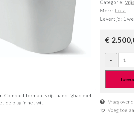
Categorie:
Vri
Merk:
Luca
Levertijd: 1 w
€
2.500,
Toevo
r. Compact formaat vrijstaand ligbad met
Vraag over d
 de plug in het wit.
Voeg toe aan