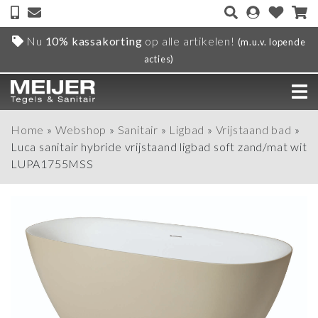
Nu
10% kassakorting
op alle artikelen!
(m.u.v. lopende
acties)
Home
»
Webshop
»
Sanitair
»
Ligbad
»
Vrijstaand bad
»
Luca sanitair hybride vrijstaand ligbad soft zand/mat wit
LUPA1755MSS