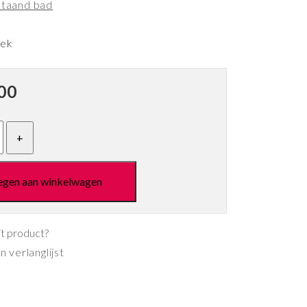
jstaand bad
eek
00
egen aan winkelwagen
it product?
 verlanglijst