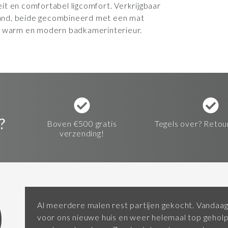
it en comfortabel ligcomfort. Verkrijgbaar
 Sand, beide gecombineerd met een mat
en warm en modern badkamerinterieur.
?
Boven €500 gratis
Tegels over? Retou
verzending!
Al meerdere malen rest partijen gekocht. Vandaag
voor ons nieuwe huis en weer helemaal top gehol