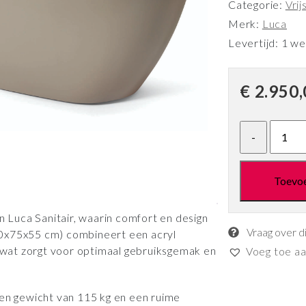
Categorie:
Vri
Merk:
Luca
Levertijd: 1 w
€
2.950,
Toevo
Luca Sanitair, waarin comfort en design
Vraag over d
70x75x55 cm) combineert een acryl
, wat zorgt voor optimaal gebruiksgemak en
Voeg toe aan
een gewicht van 115 kg en een ruime