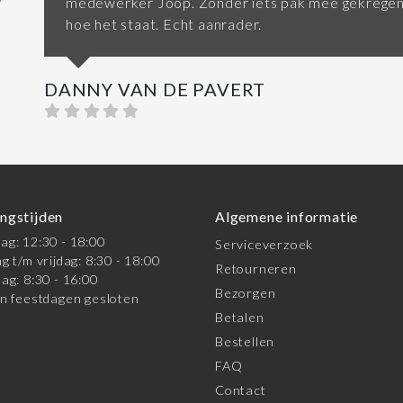
medewerker Joop. Zonder iets pak mee gekregen 
hoe het staat. Echt aanrader.
DANNY VAN DE PAVERT
ngstijden
Algemene informatie
g: 12:30 - 18:00
Serviceverzoek
g t/m vrijdag: 8:30 - 18:00
Retourneren
ag: 8:30 - 16:00
Bezorgen
n feestdagen gesloten
Betalen
Bestellen
FAQ
Contact