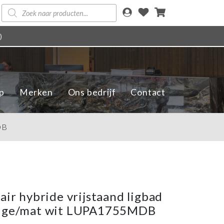
Producten
zoeken
)
p
Merken
Ons bedrijf
Contact
DB
air hybride vrijstaand ligbad
eige/mat wit LUPA1755MDB