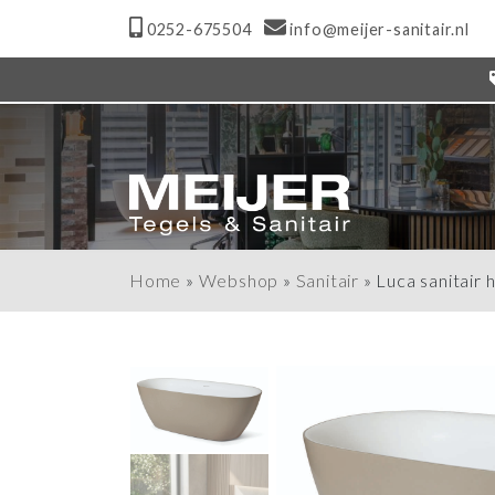
0252-675504
info@meijer-sanitair.nl
Home
»
Webshop
»
Sanitair
»
Luca sanitair