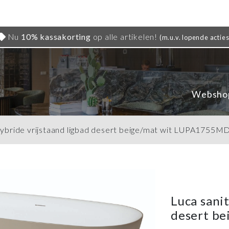
Nu
10% kassakorting
op alle artikelen!
(m.u.v. lopende acties
Websho
 hybride vrijstaand ligbad desert beige/mat wit LUPA1755M
Luca sanit
desert b