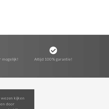
r mogelijk!
Altijd 100% garantie!
 wezen kijken
pen door