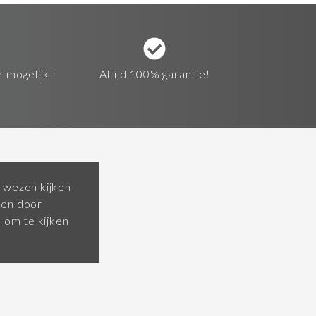
r mogelijk!
Altijd 100% garantie!
 wezen kijken
pen door
om te kijken