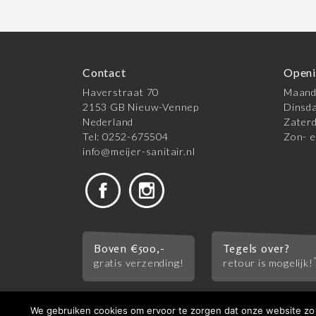
Contact
Openi
Haverstraat 70
Maanda
2153 GB Nieuw-Vennep
Dinsda
Nederland
Zaterd
Tel: 0252-675504
Zon- e
info@meijer-sanitair.nl
Boven €500,-
Tegels over?
gratis verzending!
retour is mogelijk!
We gebruiken cookies om ervoor te zorgen dat onze website zo s
© 2026 Meijer Tegels & Sanitair |
Algemene vo