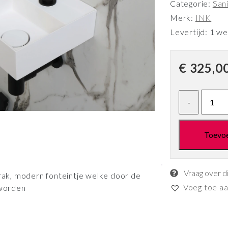
Categorie:
Sani
Merk:
INK
Levertijd: 1 w
€
325,0
Toevo
Vraag over d
trak, modern fonteintje welke door de
Voeg toe aan
 worden