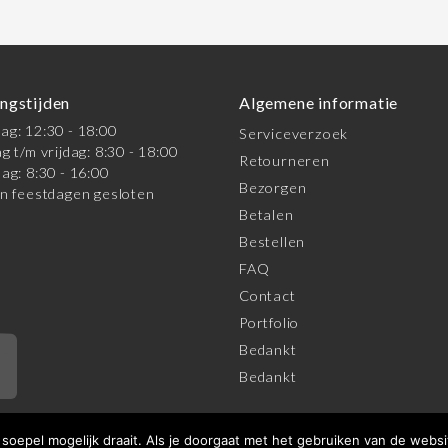
ngstijden
Algemene informatie
g: 12:30 - 18:00
Serviceverzoek
g t/m vrijdag: 8:30 - 18:00
Retourneren
ag: 8:30 - 16:00
Bezorgen
n feestdagen gesloten
Betalen
Bestellen
FAQ
Contact
Portfolio
Bedankt
*
Bedankt
oepel mogelijk draait. Als je doorgaat met het gebruiken van de websi
orwaarden
|
Privacy