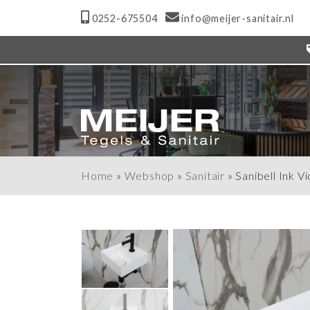
0252-675504
info@meijer-sanitair.nl
Home
»
Webshop
»
Sanitair
»
Sanibell Ink 