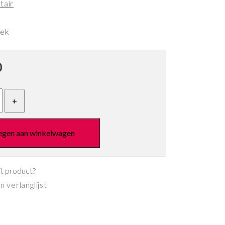
tair
eek
0
egen aan winkelwagen
it product?
 verlanglijst