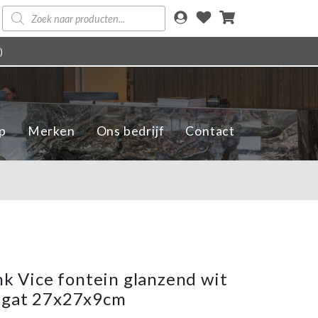
Producten
zoeken
)
p
Merken
Ons bedrijf
Contact
Ink Vice fontein glanzend wit
ngat 27x27x9cm