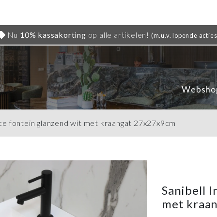
Nu
10% kassakorting
op alle artikelen!
(m.u.v. lopende acties
Websho
Vice fontein glanzend wit met kraangat 27x27x9cm
Sanibell 
met kraa