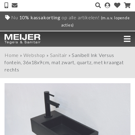
Nu
10% kassakorting
op alle artikelen!
(m.u.v. lopende
acties)
Home
»
Webshop
»
Sanitair
»
Sanibell Ink Versus
fontein, 36x18x9cm, mat zwart, quartz, met kraangat
rechts