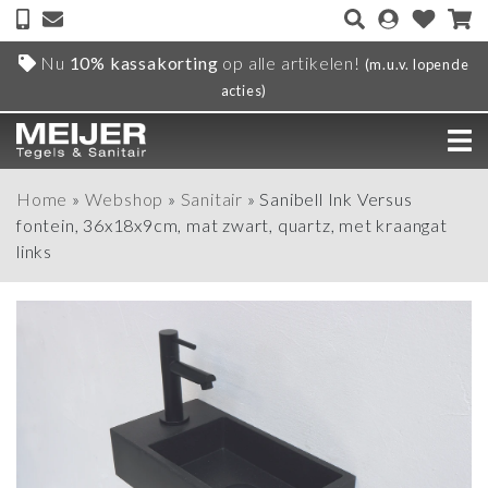
Nu
10% kassakorting
op alle artikelen!
(m.u.v. lopende
acties)
Home
»
Webshop
»
Sanitair
»
Sanibell Ink Versus
fontein, 36x18x9cm, mat zwart, quartz, met kraangat
links