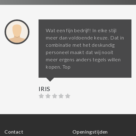
Wat een fijn bedrijf! In elke stijl
meer dan voldoende keuze. Dat in
combinatie met het deskundig
personeel maakt dat wij nooit
meer ergens anders tegels willen
kopen. Top
IRIS
Contact
Openingstijden