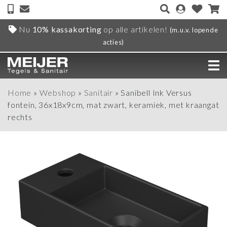
Nu
10% kassakorting
op alle artikelen!
(m.u.v. lopende
acties)
Home
»
Webshop
»
Sanitair
»
Sanibell Ink Versus
fontein, 36x18x9cm, mat zwart, keramiek, met kraangat
rechts