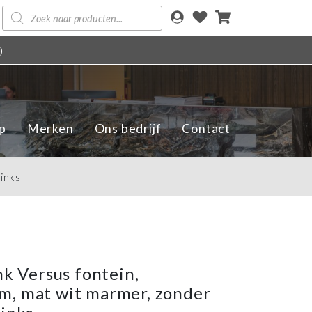
Producten
zoeken
)
p
Merken
Ons bedrijf
Contact
inks
nk Versus fontein,
, mat wit marmer, zonder