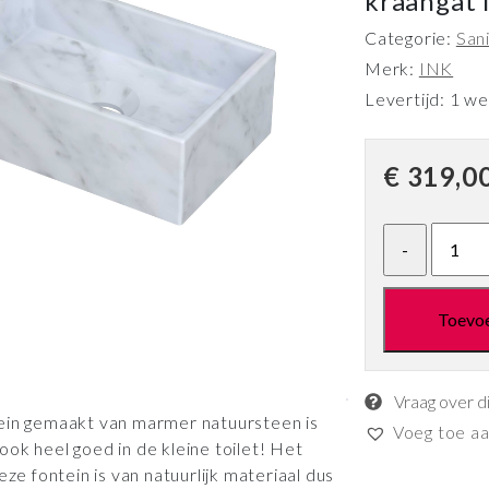
kraangat 
Categorie:
Sani
Merk:
INK
Levertijd: 1 w
€
319,0
Toevo
Vraag over d
tein gemaakt van marmer natuursteen is
Voeg toe aan
ok heel goed in de kleine toilet! Het
ze fontein is van natuurlijk materiaal dus