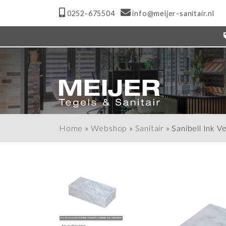
0252-675504
info@meijer-sanitair.nl
Home
»
Webshop
»
Sanitair
»
Sanibell Ink V