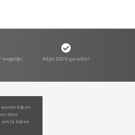
r mogelijk!
Altijd 100% garantie!
 wezen kijken
pen door
om te kijken