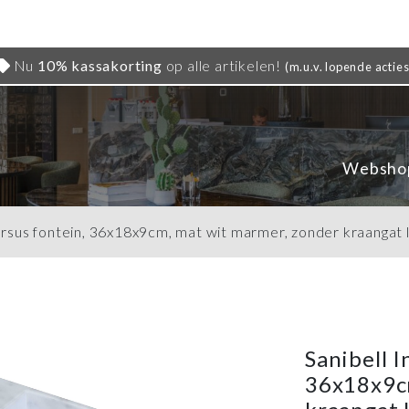
Nu
10% kassakorting
op alle artikelen!
(m.u.v. lopende acties
Websho
ersus fontein, 36x18x9cm, mat wit marmer, zonder kraangat l
Sanibell I
36x18x9cm