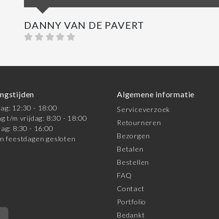
DANNY VAN DE PAVERT
ngstijden
Algemene informatie
g: 12:30 - 18:00
Serviceverzoek
g t/m vrijdag: 8:30 - 18:00
Retourneren
ag: 8:30 - 16:00
Bezorgen
n feestdagen gesloten
Betalen
Bestellen
FAQ
Contact
Portfolio
Bedankt