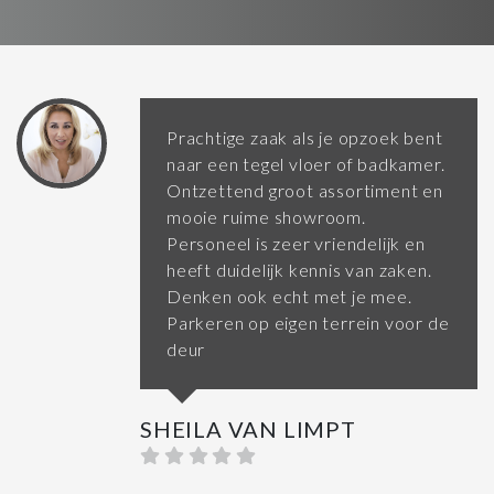
Prachtige zaak als je opzoek bent
naar een tegel vloer of badkamer.
Ontzettend groot assortiment en
mooie ruime showroom.
Personeel is zeer vriendelijk en
heeft duidelijk kennis van zaken.
Denken ook echt met je mee.
Parkeren op eigen terrein voor de
deur
SHEILA VAN LIMPT