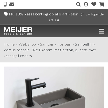
Nu
10% kassakorting
op alle artikelen!
(m.u.v. lopende
acties)
Home
»
Webshop
»
Sanitair
»
Fontein
»
Sanibell Ink
Versus fontein, 36x18x9cm, mat beton, quartz, met
kraangat rechts