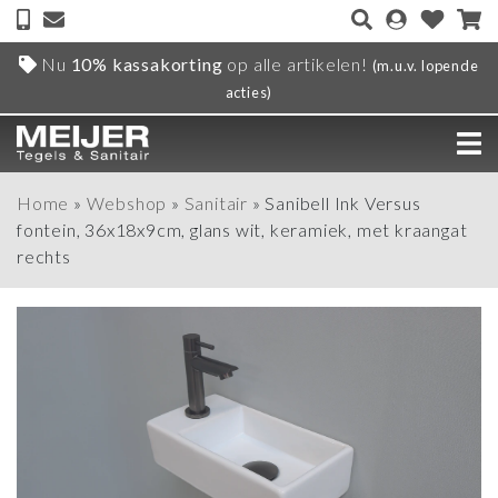
Nu
10% kassakorting
op alle artikelen!
(m.u.v. lopende
acties)
Home
»
Webshop
»
Sanitair
»
Sanibell Ink Versus
fontein, 36x18x9cm, glans wit, keramiek, met kraangat
rechts