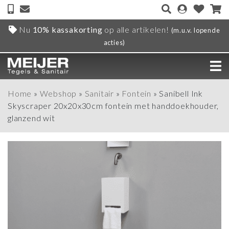
Nu
10% kassakorting
op alle artikelen!
(m.u.v. lopende
acties)
Home
»
Webshop
»
Sanitair
»
Fontein
»
Sanibell Ink
Skyscraper 20x20x30cm fontein met handdoekhouder,
glanzend wit