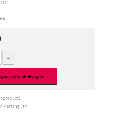
tair
eek
0
egen aan winkelwagen
it product?
 verlanglijst