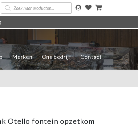
Producten
zoeken
)
p
Merken
Ons bedrijf
Contact
Ink Otello fontein opzetkom