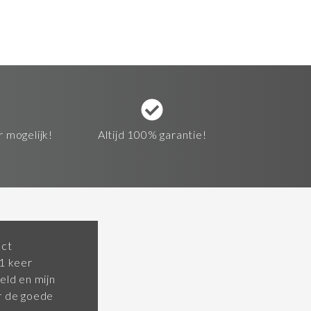
r mogelijk!
Altijd 100% garantie!
ect
 1 keer
eld en mijn
or de goede