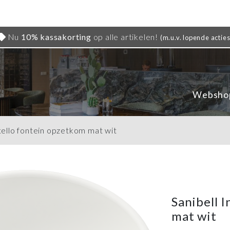
Nu
10% kassakorting
op alle artikelen!
(m.u.v. lopende acties
Websho
tello fontein opzetkom mat wit
Sanibell 
mat wit