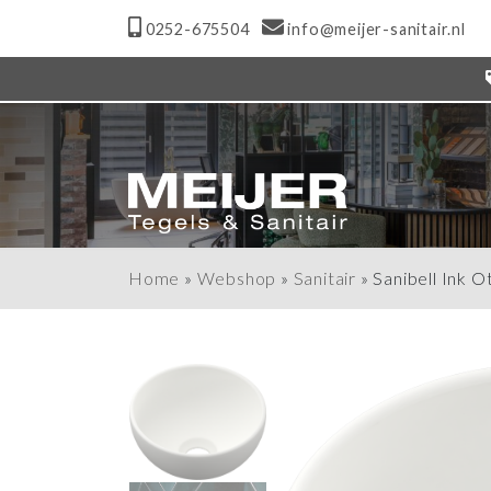
0252-675504
info@meijer-sanitair.nl
Home
»
Webshop
»
Sanitair
»
Sanibell Ink O