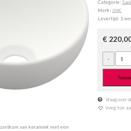
Categorie:
Sani
Merk:
INK
Levertijd: 1 w
€
220,0
Toevo
Vraag over d
Voeg toe aan
 opzetkom van keramiek met een