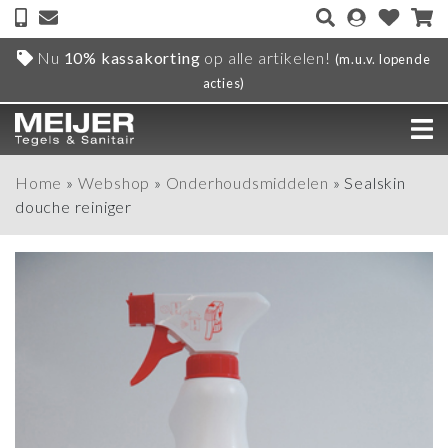
Nu
10% kassakorting
op alle artikelen!
(m.u.v. lopende
acties)
Home
»
Webshop
»
Onderhoudsmiddelen
»
Sealskin
douche reiniger