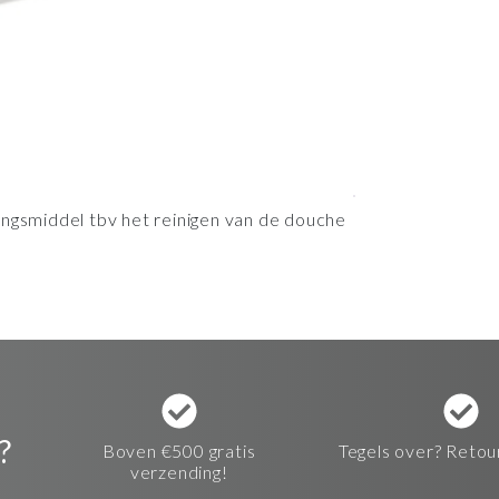
ingsmiddel tbv het reinigen van de douche
?
Boven €500 gratis
Tegels over? Retou
verzending!