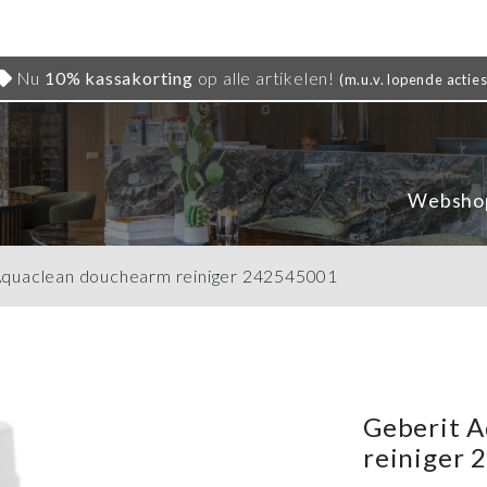
Nu
10% kassakorting
op alle artikelen!
(m.u.v. lopende acties
Websho
Aquaclean douchearm reiniger 242545001
Geberit 
reiniger