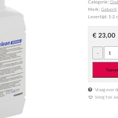
Categorie:
Ond
Merk:
Geberit
Levertijd: 1-2 
€
23,00
Toevo
Vraag over d
Voeg toe aan