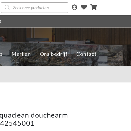
Producten
zoeken
)
p
Merken
Ons bedrijf
Contact
Aquaclean douchearm
 242545001