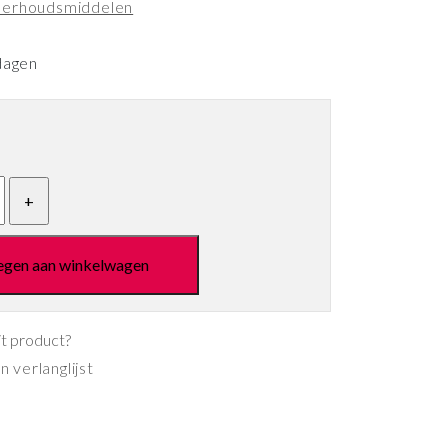
erhoudsmiddelen
dagen
egen aan winkelwagen
it product?
 verlanglijst