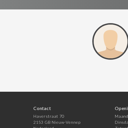
Contact
Openi
Haverstraat 70
Maanda
2153 GB Nieuw-Vennep
Dinsda