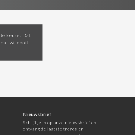
ende keuze. Dat
dat wij nooit
Nieuwsbrief
Schrijf je in op onze nieuwsbrief en
ontvang de laatste trends en