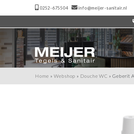
0252-675504
info@meijer-sanitair.nl
Home
»
Webshop
»
Douche WC
»
Geberit 