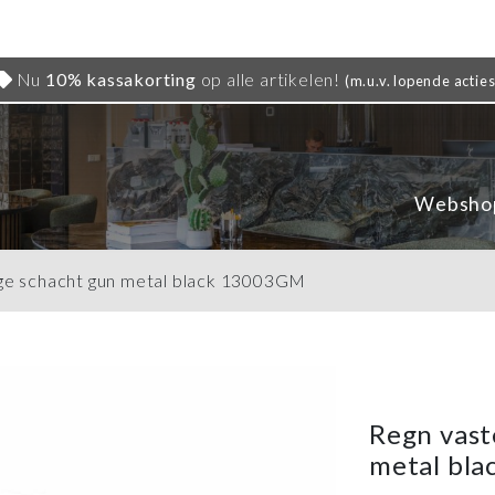
Nu
10% kassakorting
op alle artikelen!
(m.u.v. lopende acties
Websho
nge schacht gun metal black 13003GM
Regn vast
metal bl