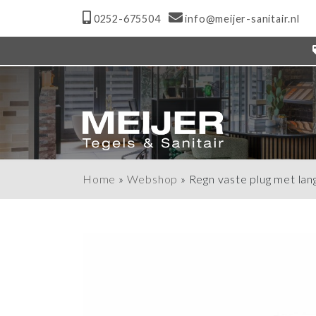
0252-675504
info@meijer-sanitair.nl
Home
»
Webshop
»
Regn vaste plug met la