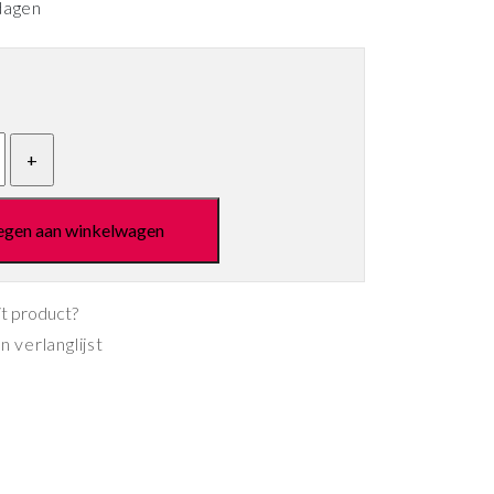
dagen
egen aan winkelwagen
it product?
 verlanglijst