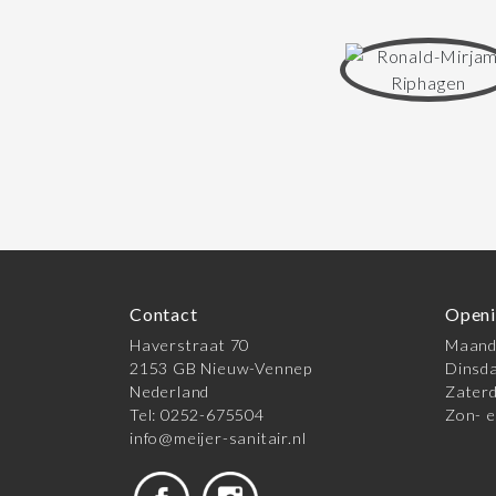
Contact
Openi
Haverstraat 70
Maanda
2153 GB Nieuw-Vennep
Dinsda
Nederland
Zaterd
Tel: 0252-675504
Zon- e
info@meijer-sanitair.nl