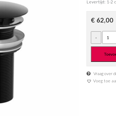
Levertijd: 1-2 
€
62,00
Toevo
Vraag over d
Voeg toe aan