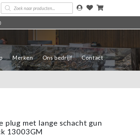
Producten
zoeken
)
p
Merken
Ons bedrijf
Contact
e plug met lange schacht gun
ack 13003GM