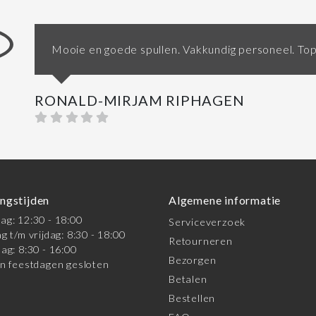
Mooie en goede spullen. Vakkundig personeel. Top
RONALD-MIRJAM RIPHAGEN
ngstijden
Algemene informatie
g: 12:30 - 18:00
Serviceverzoek
g t/m vrijdag: 8:30 - 18:00
Retourneren
ag: 8:30 - 16:00
Bezorgen
n feestdagen gesloten
Betalen
Bestellen