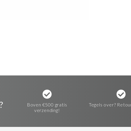
?
Boven €500 gratis
Tegels over? Retou
verzending!