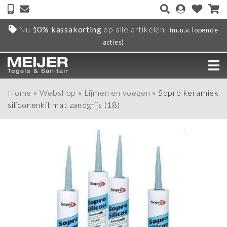
Nu
10% kassakorting
op alle artikelen!
(m.u.v. lopende
acties)
Home
»
Webshop
»
Lijmen en voegen
»
Sopro keramiek
siliconenkit mat zandgrijs (18)