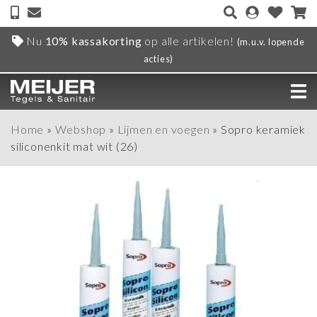
Nu
10% kassakorting
op alle artikelen!
(m.u.v. lopende
acties)
Home
»
Webshop
»
Lijmen en voegen
»
Sopro keramiek
siliconenkit mat wit (26)