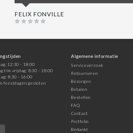
FELIX FONVILLE
ngstijden
Algemene informatie
g: 12:30 - 18:00
Serviceverzoek
g t/m vrijdag: 8:30 - 18:00
Retourneren
ag: 8:30 - 16:00
Bezorgen
n feestdagen gesloten
Betalen
Bestellen
FAQ
Contact
Portfolio
Bedankt