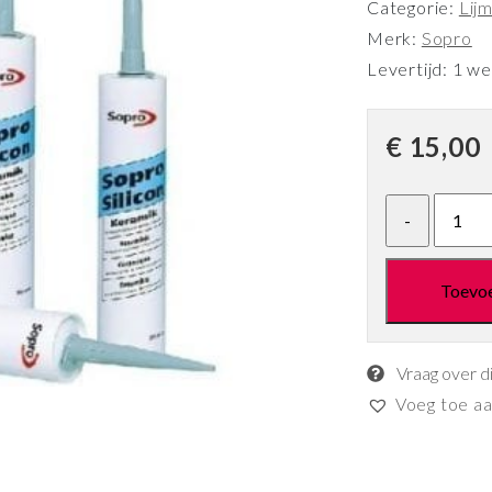
Categorie:
Lij
Merk:
Sopro
Levertijd: 1 w
€
15,00
Toevo
Vraag over d
Voeg toe aan