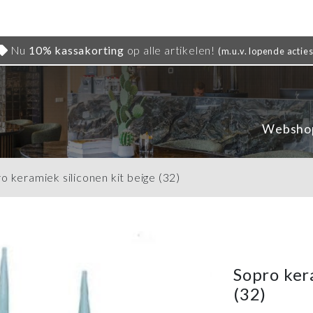
Nu
10% kassakorting
op alle artikelen!
(m.u.v. lopende acties
Websho
o keramiek siliconen kit beige (32)
Sopro ker
(32)