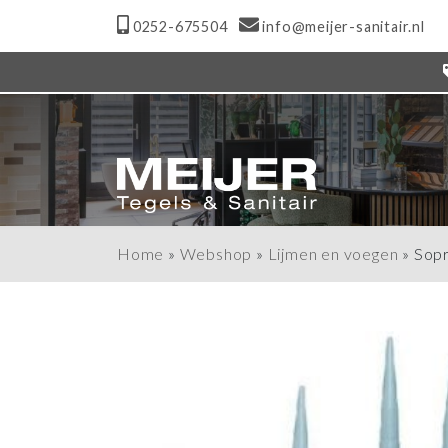
0252-675504
info@meijer-sanitair.nl
Home
»
Webshop
»
Lijmen en voegen
»
Sopr