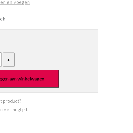
men en voegen
eek
egen aan winkelwagen
it product?
 verlanglijst