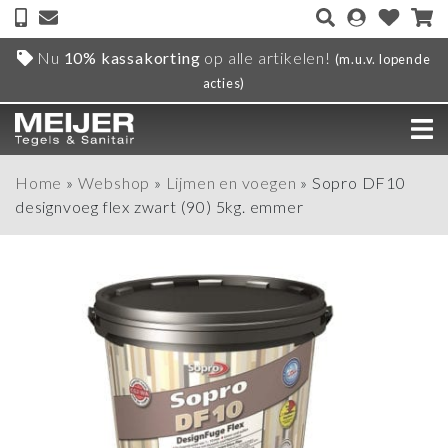
Nu
10% kassakorting
op alle artikelen!
(m.u.v. lopende
acties)
Home
»
Webshop
»
Lijmen en voegen
»
Sopro DF10
designvoeg flex zwart (90) 5kg. emmer