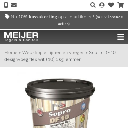
Nu
10% kassakorting
op alle artikelen!
(m.u.v. lopende
acties)
Home
»
Webshop
»
Lijmen en voegen
»
Sopro DF10
designvoeg flex wit (10) 5kg. emmer