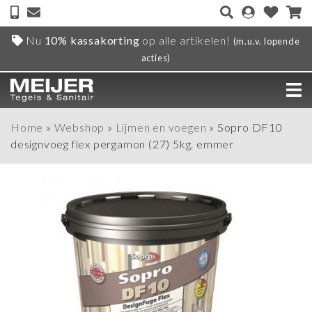
Nu
10% kassakorting
op alle artikelen!
(m.u.v. lopende
acties)
Home
»
Webshop
»
Lijmen en voegen
»
Sopro DF10
designvoeg flex pergamon (27) 5kg. emmer