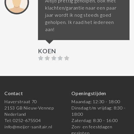
Altijd prettig geholpen, ook met
klachten/garantie naar een paar
jaar wordt ik nog steeds goed
geholpen. Ik raad het iedereen
aan!
KOEN
Contact
Openingstijden
Haverstraat 70
Maandag: 12:30 - 18:00
2153 GB Nieuw-Vennep
Dinsdag t/m vrijdag: 8:30 -
Nederland
18:00
Tel: 0252-675504
Zaterdag: 8:30 - 16:00
info@meijer-sanitair.nl
Zon- en feestdagen
gesloten