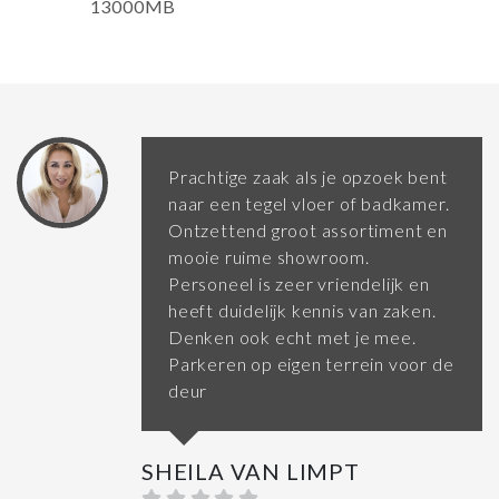
13000MB
Prachtige zaak als je opzoek bent
naar een tegel vloer of badkamer.
Ontzettend groot assortiment en
mooie ruime showroom.
Personeel is zeer vriendelijk en
heeft duidelijk kennis van zaken.
Denken ook echt met je mee.
Parkeren op eigen terrein voor de
deur
SHEILA VAN LIMPT