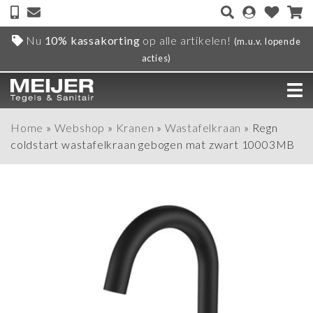
Nu
10% kassakorting
op alle artikelen!
(m.u.v. lopende
acties)
Home
»
Webshop
»
Kranen
»
Wastafelkraan
»
Regn
coldstart wastafelkraan gebogen mat zwart 10003MB