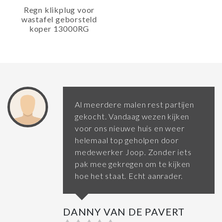
Regn klikplug voor
wastafel geborsteld
koper 13000RG
Al meerdere malen rest partijen
gekocht. Vandaag wezen kijken
voor ons nieuwe huis en weer
helemaal top geholpen door
medewerker Joop. Zonder iets
pak mee gekregen om te kijken
hoe het staat. Echt aanrader.
DANNY VAN DE PAVERT