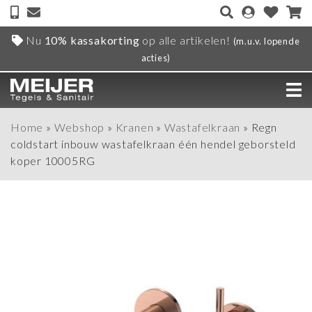
Nu
10% kassakorting
op alle artikelen!
(m.u.v. lopende
acties)
Home
»
Webshop
»
Kranen
»
Wastafelkraan
»
Regn
coldstart inbouw wastafelkraan één hendel geborsteld
koper 10005RG