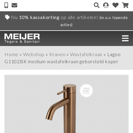
Nu
10% kassakorting
op alle artikelen!
(m.u.v. lopende
acties)
Home
»
Webshop
»
Kranen
»
Wastafelkraan
»
Lagoo
G1102BK medium wastafelkraan geborsteld koper