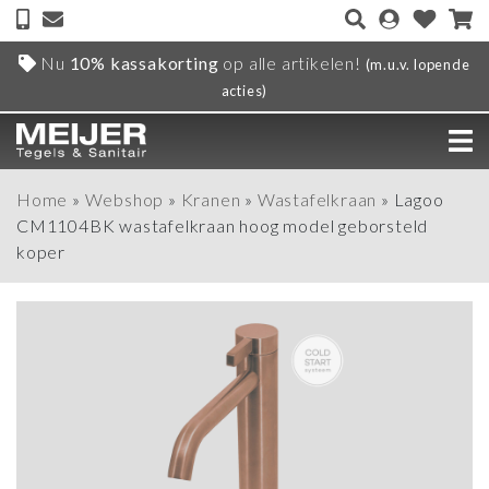
Nu
10% kassakorting
op alle artikelen!
(m.u.v. lopende
acties)
Home
»
Webshop
»
Kranen
»
Wastafelkraan
»
Lagoo
CM1104BK wastafelkraan hoog model geborsteld
koper