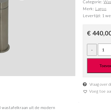
Categorie:
Was
Merk:
Lagoo
Levertijd: 1 w
€
440,0
Toevo
Vraag over d
Voeg toe aan
wastafelkraan uit de modern