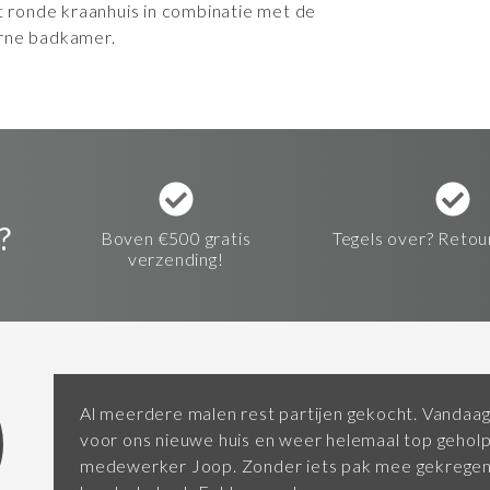
ronde kraanhuis in combinatie met de
erne badkamer.
?
Boven €500 gratis
Tegels over? Retou
verzending!
Al meerdere malen rest partijen gekocht. Vandaag
voor ons nieuwe huis en weer helemaal top gehol
medewerker Joop. Zonder iets pak mee gekregen 