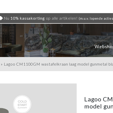
Nu
10% kassakorting
op alle artikelen!
(m.u.v. lopende acties
Websho
»
Lagoo CM1100GM wastafelkraan laag model gunmetal bl
Lagoo CM
model gun