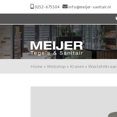
0252-675504
info@meijer-sanitair.nl
Home
»
Webshop
»
Kranen
»
Wastafelkraan