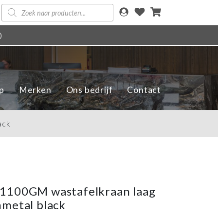
Producten
zoeken
)
p
Merken
Ons bedrijf
Contact
ack
1100GM wastafelkraan laag
metal black