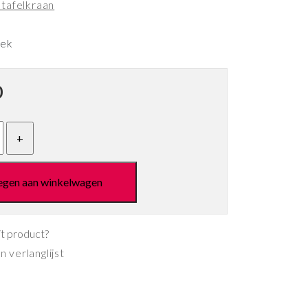
tafelkraan
eek
0
egen aan winkelwagen
it product?
 verlanglijst