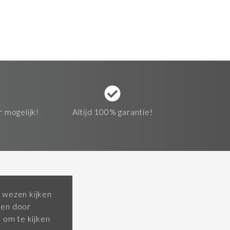
r mogelijk!
Altijd 100% garantie!
 wezen kijken
pen door
om te kijken