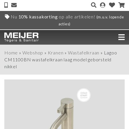
Nu
10% kassakorting
op alle artikelen!
(m.u.v. lopende
acties)
Home
»
Webshop
»
Kranen
»
Wastafelkraan
»
Lagoo
CM1100BN wastafelkraan laag model geborsteld
nikkel