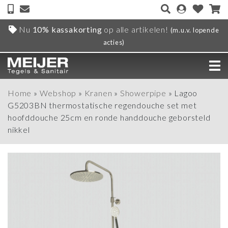
Nu
10% kassakorting
op alle artikelen!
(m.u.v. lopende
acties)
Home
»
Webshop
»
Kranen
»
Showerpipe
»
Lagoo
G5203BN thermostatische regendouche set met
hoofddouche 25cm en ronde handdouche geborsteld
nikkel