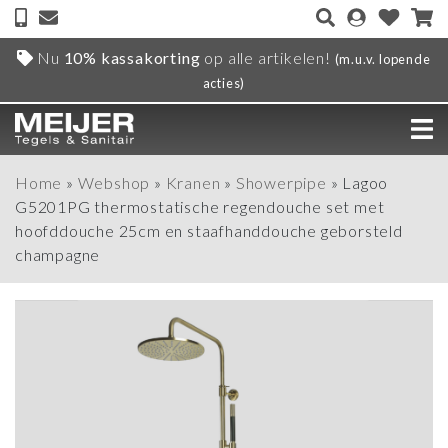
Nu
10% kassakorting
op alle artikelen!
(m.u.v. lopende
acties)
Home
»
Webshop
»
Kranen
»
Showerpipe
»
Lagoo
G5201PG thermostatische regendouche set met
hoofddouche 25cm en staafhanddouche geborsteld
champagne