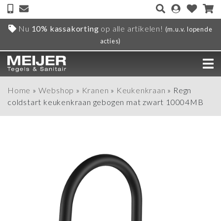
Nu
10% kassakorting
op alle artikelen!
(m.u.v. lopende
acties)
Home
»
Webshop
»
Kranen
»
Keukenkraan
»
Regn
coldstart keukenkraan gebogen mat zwart 10004MB