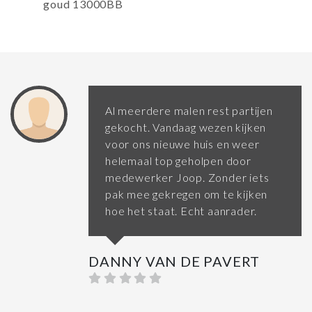
goud 13000BB
Al meerdere malen rest partijen
gekocht. Vandaag wezen kijken
voor ons nieuwe huis en weer
helemaal top geholpen door
medewerker Joop. Zonder iets
pak mee gekregen om te kijken
hoe het staat. Echt aanrader.
DANNY VAN DE PAVERT