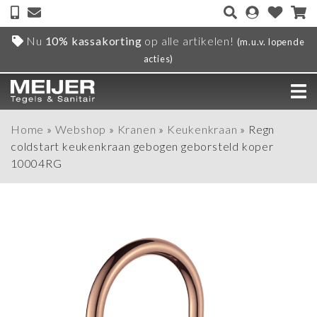
Nu
10% kassakorting
op alle artikelen!
(m.u.v. lopende
acties)
Home
»
Webshop
»
Kranen
»
Keukenkraan
»
Regn
coldstart keukenkraan gebogen geborsteld koper
10004RG