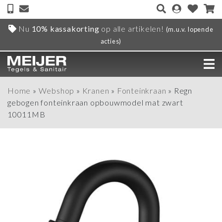
Nu
10% kassakorting
op alle artikelen!
(m.u.v. lopende
acties)
Home
»
Webshop
»
Kranen
»
Fonteinkraan
»
Regn
gebogen fonteinkraan opbouwmodel mat zwart
10011MB