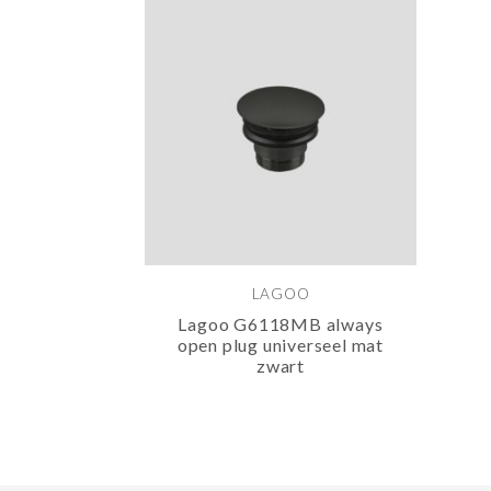
LAGOO
Lagoo G6118MB always
open plug universeel mat
zwart