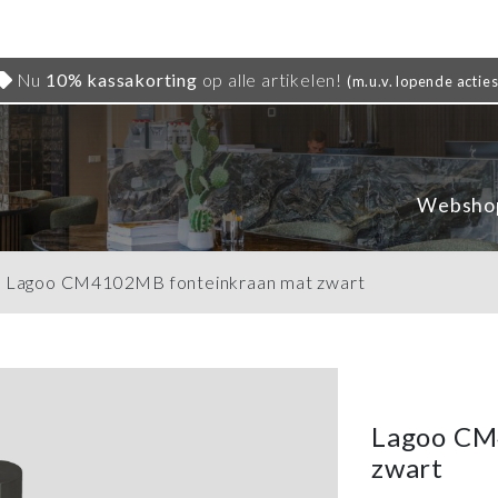
Nu
10% kassakorting
op alle artikelen!
(m.u.v. lopende acties
Websho
»
Lagoo CM4102MB fonteinkraan mat zwart
Lagoo CM
zwart