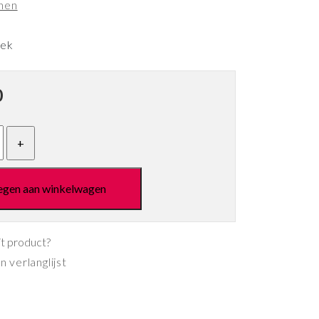
nen
eek
0
egen aan winkelwagen
it product?
 verlanglijst