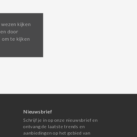
 wezen kijken
pen door
om te kijken
Nieuwsbrief
Schrijf je in op onze nieuwsbrief en
ontvang de laatste trends en
aanbiedingen op het gebied van