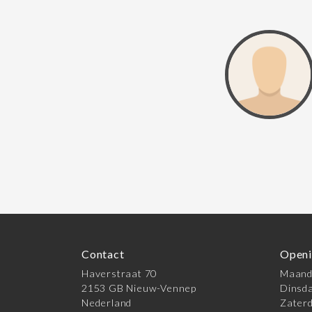
Contact
Openi
Haverstraat 70
Maanda
2153 GB Nieuw-Vennep
Dinsda
Nederland
Zaterd