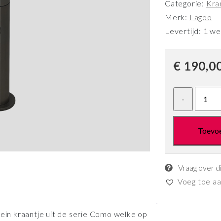
Categorie:
Kra
Merk:
Lagoo
Levertijd: 1 w
€
190,0
Toevo
Vraag over d
Voeg toe aan
in kraantje uit de serie Como welke op