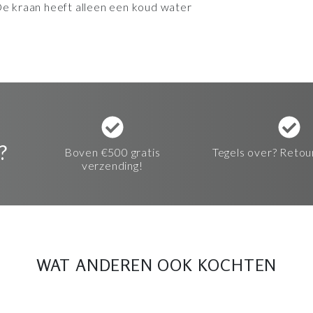
 De kraan heeft alleen een koud water
?
Boven €500 gratis
Tegels over? Retou
verzending!
WAT ANDEREN OOK KOCHTEN