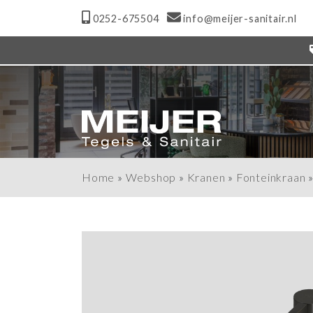
0252-675504
info@meijer-sanitair.nl
Home
»
Webshop
»
Kranen
»
Fonteinkraan