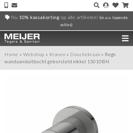
Nu
10% kassakorting
op alle artikelen!
(m.u.v. lopende
acties)
Home
»
Webshop
»
Kranen
»
Douchekraan
»
Regn
wandaansluitbocht geborsteld nikkel 15010BN