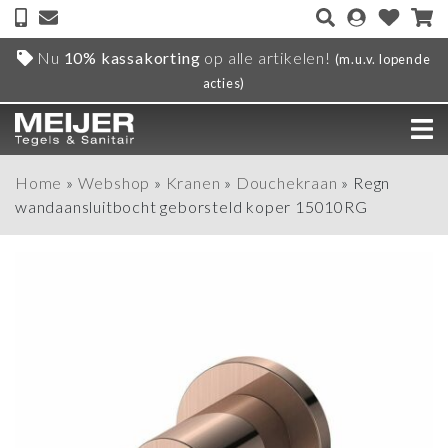
Nu
10% kassakorting
op alle artikelen!
(m.u.v. lopende
acties)
Home
»
Webshop
»
Kranen
»
Douchekraan
»
Regn
wandaansluitbocht geborsteld koper 15010RG