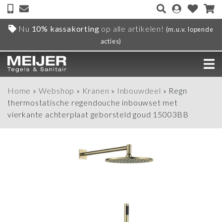
Nu
10% kassakorting
op alle artikelen!
(m.u.v. lopende
acties)
Home
»
Webshop
»
Kranen
»
Inbouwdeel
»
Regn
thermostatische regendouche inbouwset met
vierkante achterplaat geborsteld goud 15003BB