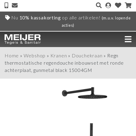
Nu
10% kassakorting
op alle artikelen!
(m.u.v. lopende
acties)
Home
»
Webshop
»
Kranen
»
Douchekraan
»
Regn
thermostatische regendouche inbouwset met ronde
achterplaat, gunmetal black 15004GM