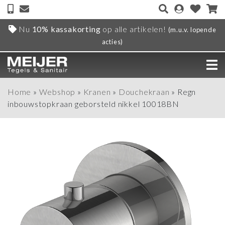
Nu
10% kassakorting
op alle artikelen!
(m.u.v. lopende
acties)
Home
»
Webshop
»
Kranen
»
Douchekraan
»
Regn
inbouwstopkraan geborsteld nikkel 10018BN