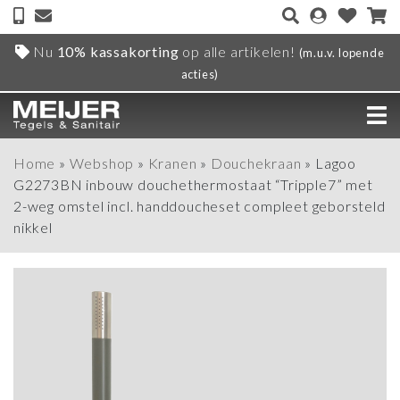
Nu
10% kassakorting
op alle artikelen!
(m.u.v. lopende
acties)
Home
»
Webshop
»
Kranen
»
Douchekraan
»
Lagoo
G2273BN inbouw douchethermostaat “Tripple7” met
2-weg omstel incl. handdoucheset compleet geborsteld
nikkel