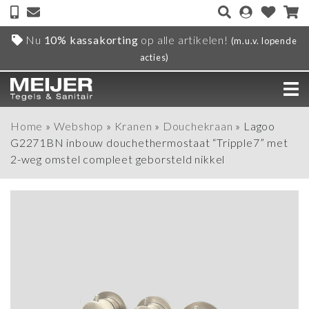
Nu
10% kassakorting
op alle artikelen!
(m.u.v. lopende
acties)
Home
»
Webshop
»
Kranen
»
Douchekraan
»
Lagoo
G2271BN inbouw douchethermostaat “Tripple7” met
2-weg omstel compleet geborsteld nikkel