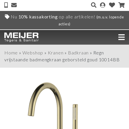
Nu
10% kassakorting
op alle artikelen!
(m.u.v. lopende
acties)
Home
»
Webshop
»
Kranen
»
Badkraan
»
Regn
vrijstaande badmengkraan geborsteld goud 10014BB