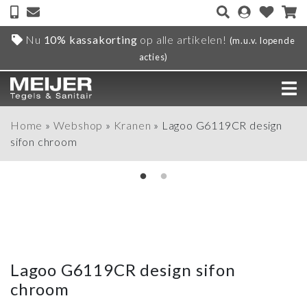
Nu
10% kassakorting
op alle artikelen!
(m.u.v. lopende
acties)
Home
»
Webshop
»
Kranen
»
Lagoo G6119CR design
sifon chroom
Lagoo G6119CR design sifon
chroom