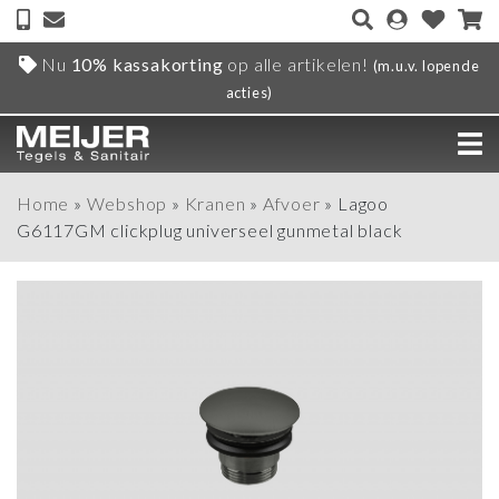
Nu
10% kassakorting
op alle artikelen!
(m.u.v. lopende
acties)
Home
»
Webshop
»
Kranen
»
Afvoer
»
Lagoo
G6117GM clickplug universeel gunmetal black