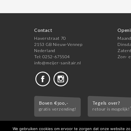
Contact
Openi
Haverstraat 70
Maanda
2153 GB Nieuw-Vennep
Dinsda
Nederland
Zaterd
Tel: 0252-675504
Zon- e
info@meijer-sanitair.nl
Boven €500,-
Tegels over?
gratis verzending!
retour is mogelijk!
We gebruiken cookies om ervoor te zorgen dat onze website zo s
© 2026 Meijer Tegels & Sanitair |
Algemene vo