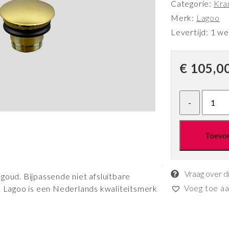
Categorie:
Kra
Merk:
Lagoo
Levertijd: 1 w
€
105,0
Toevo
Vraag over d
goud. Bijpassende niet afsluitbare
Voeg toe aan
o. Lagoo is een Nederlands kwaliteitsmerk