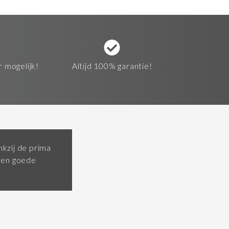
r mogelijk!
Altijd 100% garantie!
kzij de prima
een goede