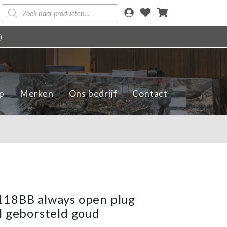
Producten
zoeken
)
p
Merken
Ons bedrijf
Contact
118BB always open plug
l geborsteld goud