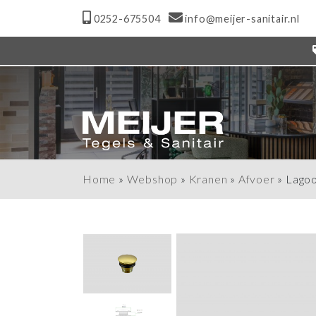
0252-675504
info@meijer-sanitair.nl
Home
»
Webshop
»
Kranen
»
Afvoer
»
Lagoo