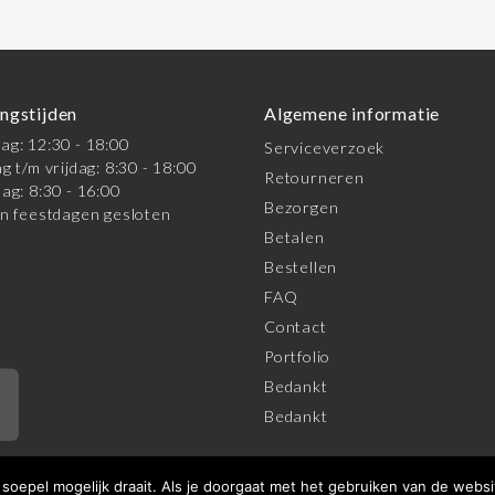
ngstijden
Algemene informatie
g: 12:30 - 18:00
Serviceverzoek
g t/m vrijdag: 8:30 - 18:00
Retourneren
ag: 8:30 - 16:00
Bezorgen
n feestdagen gesloten
Betalen
Bestellen
FAQ
Contact
Portfolio
Bedankt
*
Bedankt
oepel mogelijk draait. Als je doorgaat met het gebruiken van de websi
orwaarden
|
Privacy