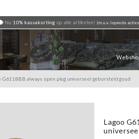
Nu
10% kassakorting
op alle artikelen!
(m.u.v. lopende acties
Websho
 G6118BB always open plug universeel geborsteld goud
Lagoo G6
universee