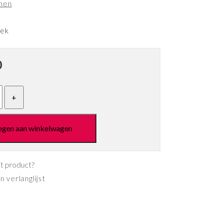
nen
eek
0
egen aan winkelwagen
it product?
 verlanglijst