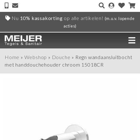
Nu
10% kassakorting
op alle artikelen!
(m.u.v. lopende
acties)
Home
»
Webshop
»
Douche
»
Regn wandaansluitbocht
met handdouchehouder chroom 15018CR