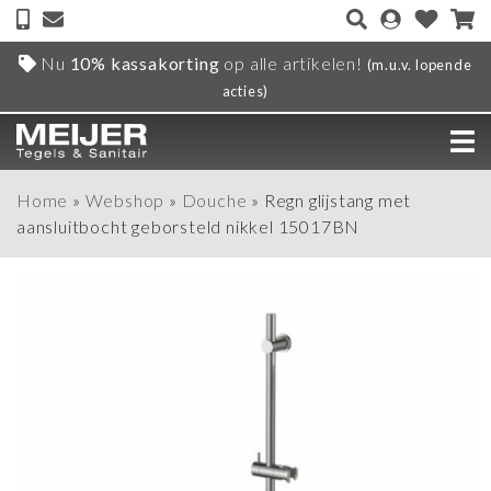
Nu
10% kassakorting
op alle artikelen!
(m.u.v. lopende
acties)
Home
»
Webshop
»
Douche
»
Regn glijstang met
aansluitbocht geborsteld nikkel 15017BN