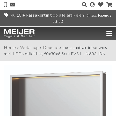
Nu
10% kassakorting
op alle artikelen!
(m.u.v. lopende
acties)
Home
»
Webshop
»
Douche
»
Luca sanitair inbouwnis
met LED verlichting 60x30x6,5cm RVS LUN6031BN