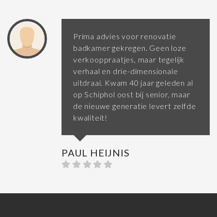
Prima advies voor renovatie
badkamer gekregen. Geen loze
verkooppraatjes, maar tegelijk
verhaal en drie-dimensionale
uitdraai. Kwam 40 jaar geleden al
op Schiphol oost bij senior, maar
de nieuwe generatie levert zelfde
kwaliteit!
PAUL HEIJNIS