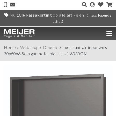
Nu
10% kassakorting
op alle artikelen!
(m.u.v. lopende
acties)
Home
»
Webshop
»
Douche
»
Luca sanitair inbouwnis
30x60x6,5cm gunmetal black LUN6030GM