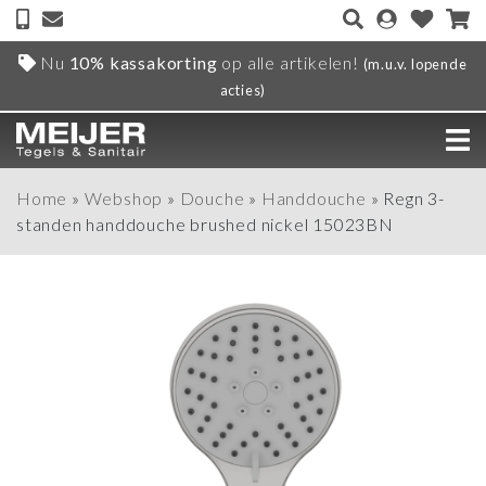
Nu
10% kassakorting
op alle artikelen!
(m.u.v. lopende
acties)
Home
»
Webshop
»
Douche
»
Handdouche
»
Regn 3-
standen handdouche brushed nickel 15023BN