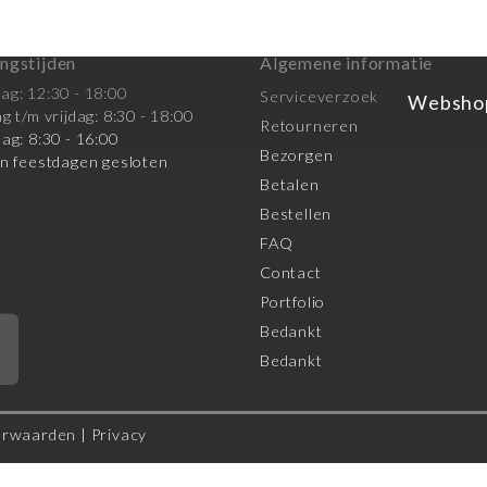
ngstijden
Algemene informatie
g: 12:30 - 18:00
Serviceverzoek
Websho
g t/m vrijdag: 8:30 - 18:00
Retourneren
ag: 8:30 - 16:00
Bezorgen
n feestdagen gesloten
Betalen
Bestellen
FAQ
Contact
Portfolio
Bedankt
*
Bedankt
orwaarden
|
Privacy