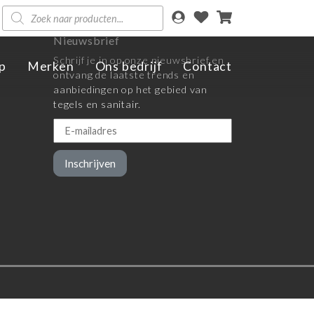
Producten
zoeken
Nieuwsbrief
Schrijf je in op onze nieuwsbrief en
p
Merken
Ons bedrijf
Contact
ontvang de laatste trends en
aanbiedingen op het gebied van
tegels en sanitair.
Inschrijven