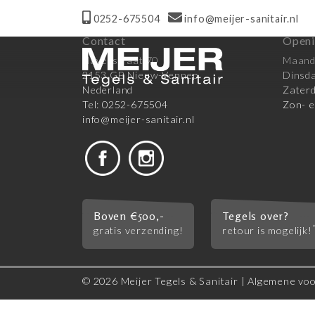
0252-675504
info@meijer-sanitair.nl
Contact
Openi
Haverstraat 70
Maanda
2153 GB Nieuw-Vennep
Dinsda
Nederland
Zaterd
Tel: 0252-675504
Zon- e
info@meijer-sanitair.nl
Boven €500,-
Tegels over?
gratis verzending!
retour is mogelijk!
© 2026 Meijer Tegels & Sanitair |
Algemene vo